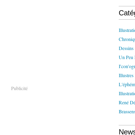
Caté
Illustrat
Chroniq
Dessins
Un Peu 
I'con'og
Illustres
L'éphém
Publicité
Illustrat
René Dé
Brassen
News