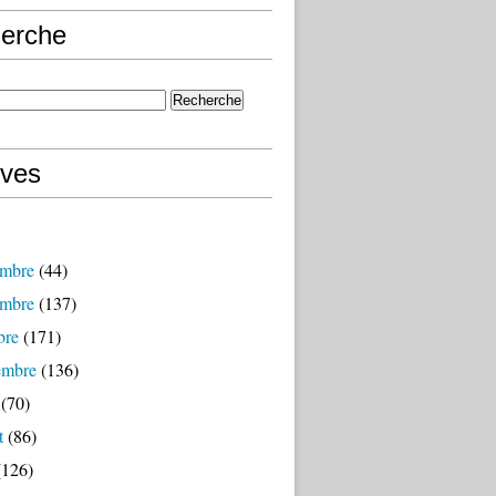
erche
ives
mbre
(44)
mbre
(137)
bre
(171)
embre
(136)
(70)
t
(86)
126)