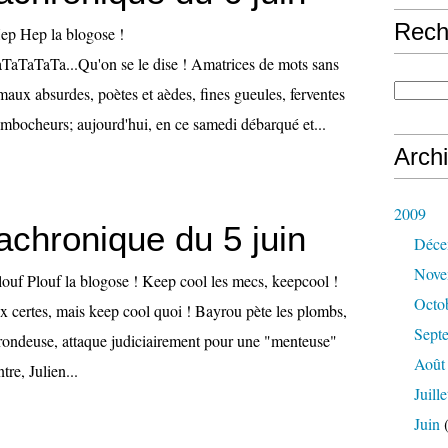
Rech
Hep Hep la blogose !
TaTaTa...Qu'on se le dise ! Amatrices de mots sans
aux absurdes, poètes et aèdes, fines gueules, ferventes
ambocheurs; aujourd'hui, en ce samedi débarqué et...
Arch
2009
achronique du 5 juin
Déce
Nove
louf Plouf la blogose ! Keep cool les mecs, keepcool !
Octo
x certes, mais keep cool quoi ! Bayrou pète les plombs,
Sept
frondeuse, attaque judiciairement pour une "menteuse"
Août
re, Julien...
Juille
Juin
(