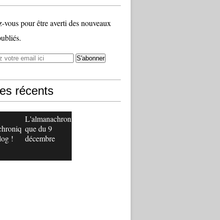
vous pour être averti des nouveaux
publiés.
les récents
L'almanachroni
chroniq
que du 9
log !
décembre