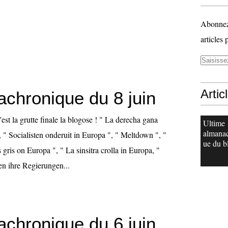
Abonnez-
articles 
Artic
achronique du 8 juin
'est la grutte finale la blogose ! " La derecha gana
Ultime
almana
 " Socialisten onderuit in Europa ", " Meltdown ", "
ue du b
s gris on Europa ", " La sinsitra crolla in Europa, "
en ihre Regierungen...
achronique du 6 juin