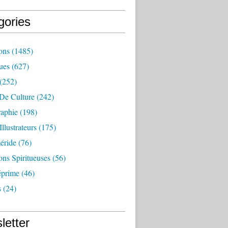
gories
ions
(1485)
ues
(627)
(252)
De Culture
(242)
raphie
(198)
 Illustrateurs
(175)
éride
(76)
ions Spiritueuses
(56)
prime
(46)
s
(24)
letter