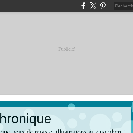
Publicité
hronique
ue, jeux de mots et illustrations au quotidien !